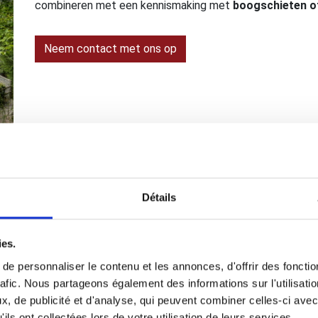
combineren met een kennismaking met
boogschieten o
Neem contact met ons op
Détails
ies.
Malmundarium (11km)
e personnaliser le contenu et les annonces, d'offrir des fonctio
Het
toeristische en culturele centrum van Malmedy
i
rafic. Nous partageons également des informations sur l'utilisati
je musea over leerwerkplaatsen, papier en papier maken,
, de publicité et d'analyse, qui peuvent combiner celles-ci avec
en tijdelijke tentoonstellingen.
ils ont collectées lors de votre utilisation de leurs services.