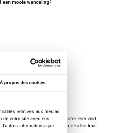
f een mooie wandeling
?
À propos des cookies
nnalités relatives aux médias
s gevestigd in een voormalig klooster. Hier vind
on de notre site avec nos
 het carnaval, de schatkamer van de kathedraal
 d'autres informations que