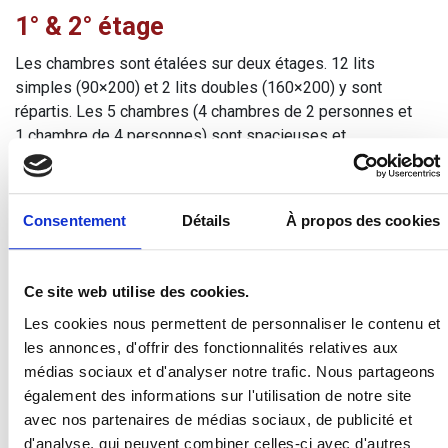
1° & 2° étage
Les chambres sont étalées sur deux étages. 12 lits
simples (90×200) et 2 lits doubles (160×200) y sont
répartis. Les 5 chambres (4 chambres de 2 personnes et
1 chambre de 4 personnes) sont spacieuses et
disposent chacune de leur propre salle de douche ou de
bain. Le coin mezzanine présente quant à lui 4
couchages.
Consentement
Détails
À propos des cookies
Les couettes et les oreillers sont fournis sur place pour
vous permettre de déposer vos valises et profiter de
Ce site web utilise des cookies.
votre séjour en toute tranquillité.
Les draps de lit ainsi que les serviettes de bain
ne sont
Les cookies nous permettent de personnaliser le contenu et
pas fournis
.
les annonces, d'offrir des fonctionnalités relatives aux
médias sociaux et d'analyser notre trafic. Nous partageons
Il y a également 2 WC ainsi que 3 lits bébé et 2
également des informations sur l'utilisation de notre site
baignoires pour bébé.
avec nos partenaires de médias sociaux, de publicité et
d'analyse, qui peuvent combiner celles-ci avec d'autres