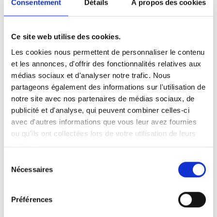
Consentement
Détails
À propos des cookies
Praktische tips voor het vinden
van een vakantiehuisje te huur in
Ce site web utilise des cookies.
de Ardennen
Les cookies nous permettent de personnaliser le contenu
et les annonces, d'offrir des fonctionnalités relatives aux
Bepaal uw behoeften
médias sociaux et d'analyser notre trafic. Nous
Wilt u een vakantiehuisje met een jacuzzi, een open
partageons également des informations sur l'utilisation de
haard of een grote tuin? Maak een lijst van uw
notre site avec nos partenaires de médias sociaux, de
wensen.
publicité et d'analyse, qui peuvent combiner celles-ci
Locatiekeuze
avec d'autres informations que vous leur avez fournies
Kies een locatie die past bij uw activiteiten, zoals
ou qu'ils ont collectées lors de votre utilisation de leurs
wandelen, fietsen of cultuur ontdekken.
services.
Boek op tijd
Sélection
Populaire periodes zoals vakanties en feestdagen
Nécessaires
du
kunnen snel volgeboekt raken.
consentement
Controleer recensies
Lees ervaringen van eerdere gasten om een goed
Préférences
beeld te krijgen van de accommodatie.